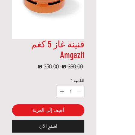
قنينة غاز 5 كغم
Amgazit
سعر
سعر
 ‏390.00 ₪ 
عادي
البيع
الكمية
*
أضِف إلى العربة
اشترِ الآن