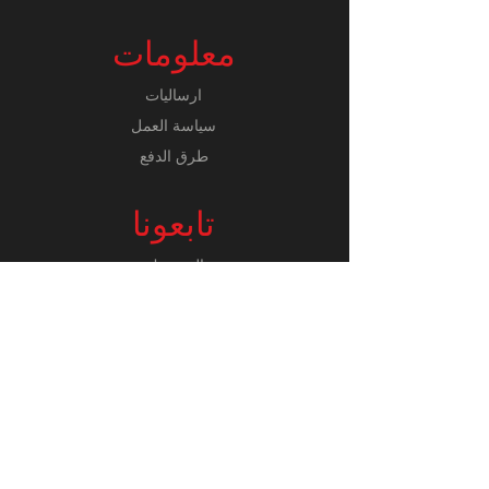
معلومات
​ارساليات
سياسة العمل
طرق الدفع
تابعونا
الفيسبوك
انستغرام
للاستفسارات:
046576428
ارساليات الى مناطق شمال
البلاد